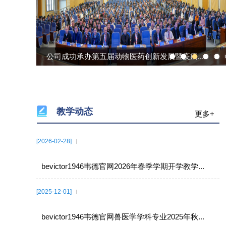
公司成功承办第五届动物医药创新发展暨疫病...
北里大学兽医学部代表团来校访问，携手共绘...
教学动态
更多+
[2026-02-28]
bevictor1946韦德官网2026年春季学期开学教学...
[2025-12-01]
bevictor1946韦德官网兽医学学科专业2025年秋...