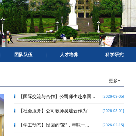
团队队伍
人才培养
科学研究
更多+
【国际交流与合作】公司师生赴泰国...
[2026-03-05]
【社会服务】公司教师吴建云作为“...
[2026-03-01]
【学工动态】没回的“家”，年味一...
[2026-02-15]